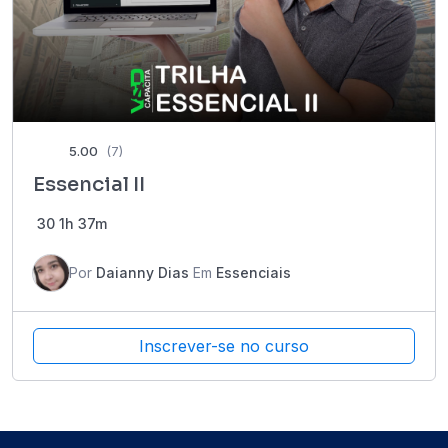
5.00
(7)
Essencial II
30
1h 37m
Por
Daianny Dias
Em
Essenciais
Inscrever-se no curso