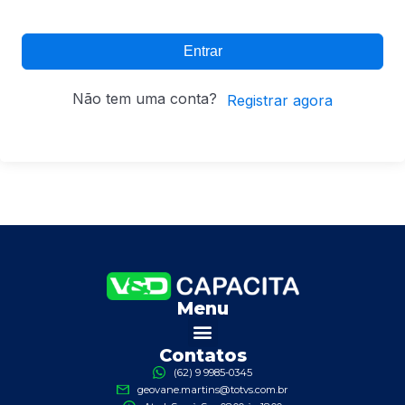
Entrar
Não tem uma conta?
Registrar agora
Menu
Contatos
(62) 9 9985-0345
geovane.martins@totvs.com.br