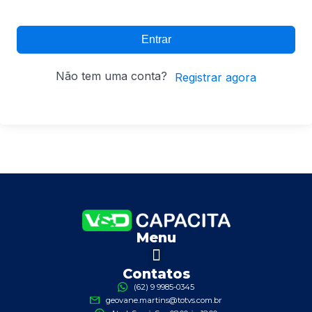
Entrar
Não tem uma conta?
Registrar agora
Menu
Contatos
(62) 9 9985-0345
geovane.martins@totvs.com.br