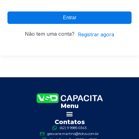
Entrar
Não tem uma conta?
Registrar agora
Menu
Contatos
(62) 9 9985-0345
geovane.martins@totvs.com.br