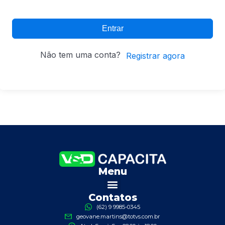
Entrar
Não tem uma conta?
Registrar agora
Menu
Contatos
(62) 9 9985-0345
geovane.martins@totvs.com.br