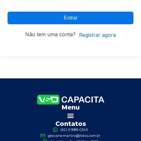
Entrar
Não tem uma conta?
Registrar agora
Menu
Contatos
(62) 9 9985-0345
geovane.martins@totvs.com.br