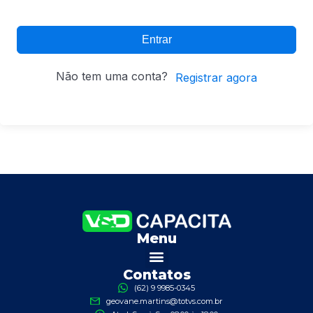
Entrar
Não tem uma conta?
Registrar agora
Menu
Contatos
(62) 9 9985-0345
geovane.martins@totvs.com.br