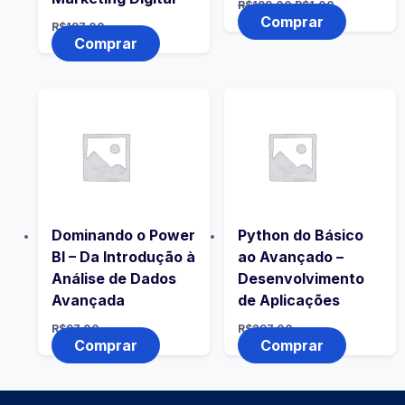
R$
199,00
R$
1,00
Comprar
R$
197,00
Comprar
Dominando o Power
Python do Básico
BI – Da Introdução à
ao Avançado –
Análise de Dados
Desenvolvimento
Avançada
de Aplicações
R$
97,00
R$
297,00
Comprar
Comprar