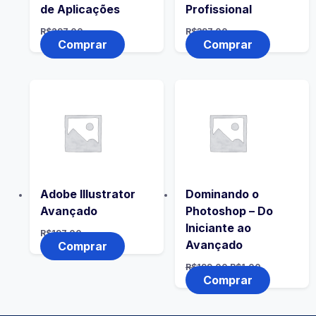
de Aplicações
Profissional
R$
297,00
R$
397,00
Comprar
Comprar
Adobe Illustrator
Dominando o
Avançado
Photoshop – Do
Iniciante ao
R$
197,00
Avançado
Comprar
R$
199,00
R$
1,00
Comprar